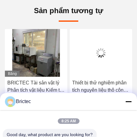
Sản phẩm tương tự
Băng
hình
BRICTEC Tài sản vật lý
Thiết bị thử nghiệm phân
Phân tích vật liệu Kiểm tra
tích nguyên liệu thô công
Thiết bị phòng thí nghiệm
nghiệp Brick Plant Phòng
Brictec
nhà máy gạch
thí nghiệm phân tích hóa
Nói Chuyện Ngay.
Nói Chuyện Ngay.
học
8:25 AM
Good day, what product are you looking for?