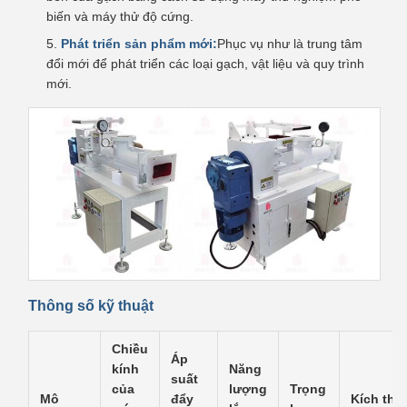
biến và máy thử độ cứng.
Phát triển sản phẩm mới:
Phục vụ như là trung tâm
đổi mới để phát triển các loại gạch, vật liệu và quy trình
mới.
Thông số kỹ thuật
Chiều
Áp
kính
Năng
suất
của
lượng
Trọng
Mô
đẩy
Kích thư