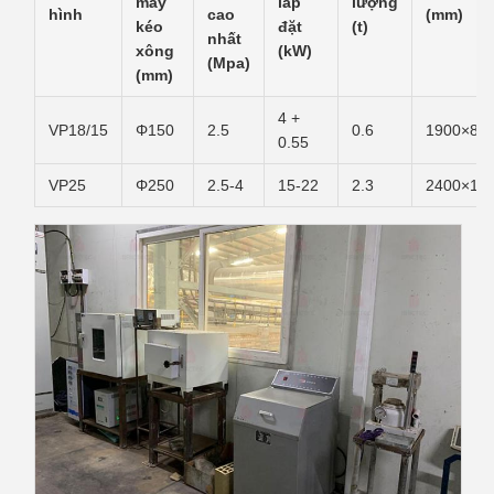
máy
lắp
lượng
hình
cao
(mm)
kéo
đặt
(t)
nhất
xông
(kW)
(Mpa)
(mm)
4 +
VP18/15
Φ150
2.5
0.6
1900×80
0.55
VP25
Φ250
2.5-4
15-22
2.3
2400×10