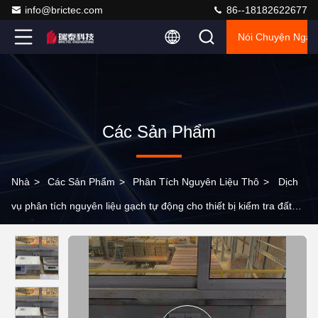
info@brictec.com
86--18182622677
Nói Chuyện Ngay
Các Sản Phẩm
Nhà
>
Các Sản Phẩm
>
Phân Tích Nguyên Liệu Thô
>
Dịch
vụ phân tích nguyên liệu gạch tự động cho thiết bị kiểm tra đất
sét và đất