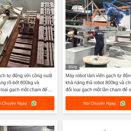
Băng
hình
ch tự động với công suất
Máy robot làm viên gạch tự độn
ng rô-bốt 800kg và
khả năng thả robot 800kg và c
 loại gạch một chạm để
đổi loại gạch một lần chạm để 
iệu quả
gạch hiệu quả
i Chuyện Ngay. '
Nói Chuyện Ngay. '