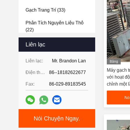
Gạch Trang Trí
(33)
Phân Tích Nguyên Liệu Thô
(22)
Thiết Kế Dự Án Brick
(15)
Liên lạc
Liên lạc:
Mr. Brandon Lan
Băng
hình
Máy gạch t
Điện thoại:
86--18182622677
với hoạt độ
Fax:
86-029-89183545
chỉnh một 
và thả gạc
Nó
Nói Chuyện Ngay.