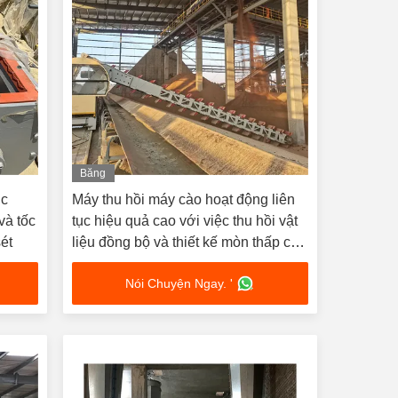
Băng
hình
ục
Máy thu hồi máy cào hoạt động liên
và tốc
tục hiệu quả cao với việc thu hồi vật
ét
liệu đồng bộ và thiết kế mòn thấp cho
việc sản xuất gạch đất sét
Nói Chuyện Ngay. '