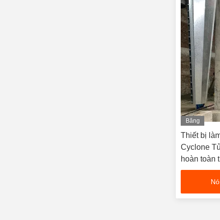
Băng
hình
Thiết bị l
Cyclone Tủ
hoàn toàn 
Nó