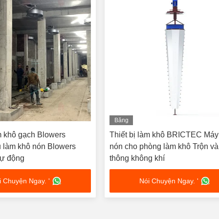
Băng
hình
àm khô gạch Blowers
Thiết bị làm khô BRICTEC Máy 
 làm khô nón Blowers
nón cho phòng làm khô Trộn và
tự động
thông không khí
i Chuyện Ngay. '
Nói Chuyện Ngay. '