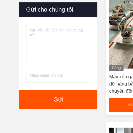
Gửi cho chúng tôi.
Băng
hình
Máy xếp gạ
dỡ hàng bằ
chuyển đổi
xếp hàng h
Gửi
Nó