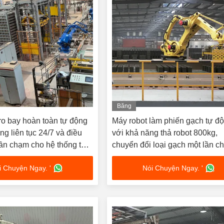
Băng
hình
ro bay hoàn toàn tự động
Máy robot làm phiến gạch tự đ
ng liên tục 24/7 và điều
với khả năng thả robot 800kg,
lần chạm cho hệ thống tải
chuyển đổi loại gạch một lần c
h
và lái xe hai động cơ
i Chuyện Ngay. '
Nói Chuyện Ngay. '