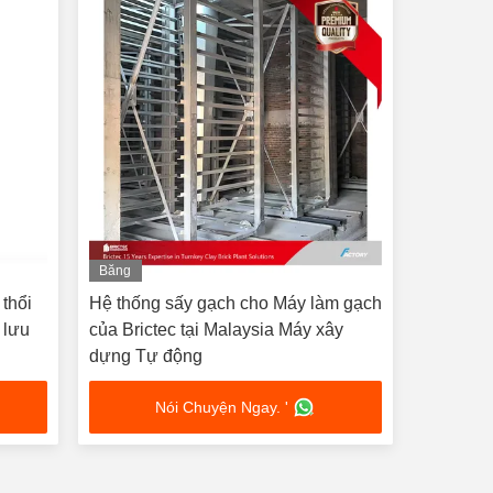
Băng
hình
thổi
Hệ thống sấy gạch cho Máy làm gạch
 lưu
của Brictec tại Malaysia Máy xây
dựng Tự động
Nói Chuyện Ngay. '