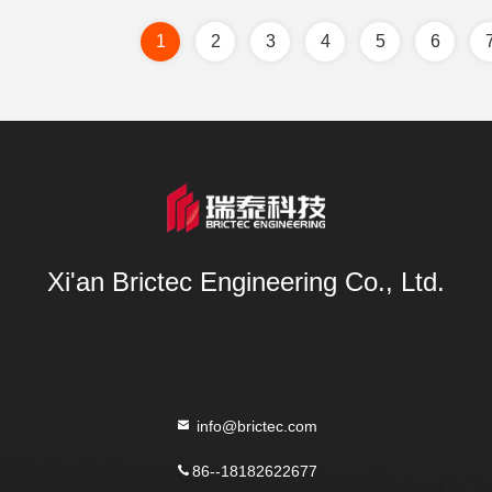
1
2
3
4
5
6
Xi'an Brictec Engineering Co., Ltd.
info@brictec.com
86--18182622677