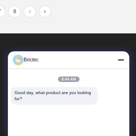
7
8
Brictec
6:44 AM
Good day, what product are you looking 
Liên Kết Nhanh
for?
Hồ sơ công ty
Chuyến tham quan nhà máy
Kiểm soát chất lượng