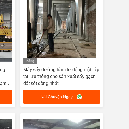
Băng
hình
ộng
Máy sấy đường hầm tự động một lớp
tái lưu thông cho sản xuất sấy gạch
hạm
đất sét đồng nhất
Nói Chuyện Ngay. '