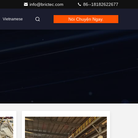
info@brictec.com
86--18182622677
Nói Chuyện Ngay.
Vietnamese