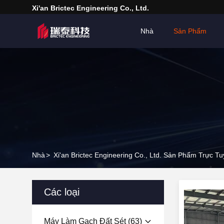
Xi'an Brictec Engineering Co., Ltd.
Nhà
Sản Phẩm
Nhà
>
Xi'an Brictec Engineering Co., Ltd. Sản Phẩm Trực T
Các loại
Máy Làm Gạch Đất Sét
(63)