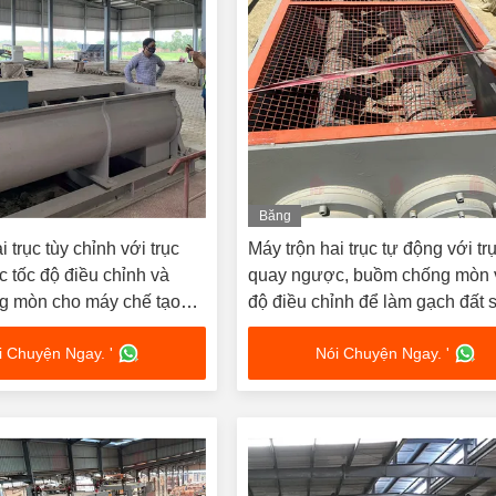
Băng
hình
i trục tùy chỉnh với trục
Máy trộn hai trục tự động với tr
 tốc độ điều chỉnh và
quay ngược, buồm chống mòn 
g mòn cho máy chế tạo
độ điều chỉnh để làm gạch đất s
t
i Chuyện Ngay. '
Nói Chuyện Ngay. '