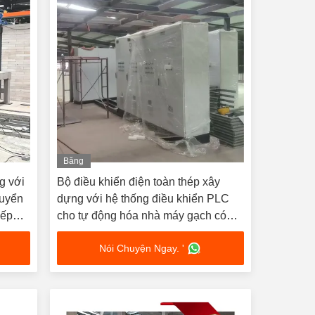
Băng
hình
g với
Bộ điều khiển điện toàn thép xây
huyển
dựng với hệ thống điều khiển PLC
xếp
cho tự động hóa nhà máy gạch có
thiết kế chống bụi và chống ẩm và
Nói Chuyện Ngay. '
truyền thông Ethernet công nghiệp