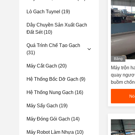
Lò Gạch Tuynel
(19)
Dây Chuyền Sản Xuất Gạch
Đất Sét
(10)
Quá Trình Chế Tạo Gạch
(31)
Băng
hình
Máy Cắt Gạch
(20)
Máy trộn ha
quay ngược
Hệ Thống Bốc Dỡ Gạch
(9)
buồm chốn
gạch đất sé
Hệ Thống Nung Gạch
(16)
Nó
Máy Sấy Gạch
(19)
Máy Đóng Gói Gạch
(14)
Máy Robot Làm Nhựa
(10)