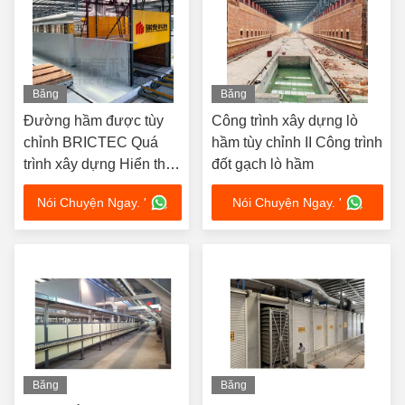
Băng
Băng
hình
hình
Đường hầm được tùy
Công trình xây dựng lò
chỉnh BRICTEC Quá
hầm tùy chỉnh II Công trình
trình xây dựng Hiển thị I
đốt gạch lò hầm
Đường hầm Quá trình
Nói Chuyện Ngay. '
Nói Chuyện Ngay. '
đốt gạch
Băng
Băng
hình
hình