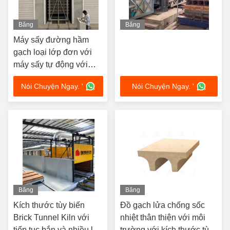
Băng
Băng
hình
hình
Máy sấy đường hầm
gạch loại lớp đơn với
máy sấy tự động với
đầu tư thấp hơn và điều
Nói Chuyện Ngay. '
Nói Chuyện Ngay. '
khiển đơn giản
Băng
Băng
hình
hình
Kích thước tùy biến
Đồ gạch lửa chống sốc
Brick Tunnel Kiln với
nhiệt thân thiện với môi
tiếp tục bắn và nhiều lựa
trường với kích thước tùy