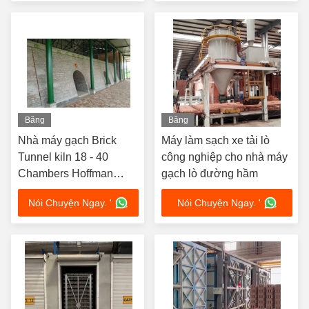
Băng
Băng
hình
hình
Nhà máy gạch Brick
Máy làm sạch xe tải lò
Tunnel kiln 18 - 40
công nghiệp cho nhà máy
Chambers Hoffman
gạch lò đường hầm
Ceramic Tunnel kiln
Nói Chuyện Ngay. '
Nói Chuyện Ngay. '