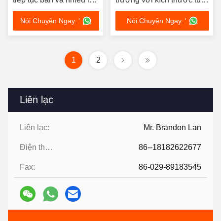
chọn nhiên liệu
chỉnh cho xe bếp
Nói Chuyện Ngay. '
Nói Chuyện Ngay. '
1
2
Liên lạc
Liên lạc:
Mr. Brandon Lan
Điện thoại:
86--18182622677
Fax:
86-029-89183545