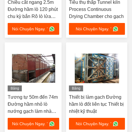
Chiều cắt ngang 2.5m
Tiêu thụ thấp Tunnel kiln
Đường hầm lò 120 phút
Process Continuous
chu kỳ bắn Rô lò lửa
Drying Chamber cho gạch
nhanh
Nói Chuyện Ngay. '
Nói Chuyện Ngay. '
Băng
Băng
hình
hình
Tương tự 50m đến 74m
Thiết bị làm gạch Đường
Đường hầm nhỏ lò
hầm lò đốt liên tục Thiết bị
nướng gạch làm nhà
nhiệt kỹ thuật
máy máy sấy 5 - 12 bộ
Nói Chuyện Ngay. '
Nói Chuyện Ngay. '
đường hầm