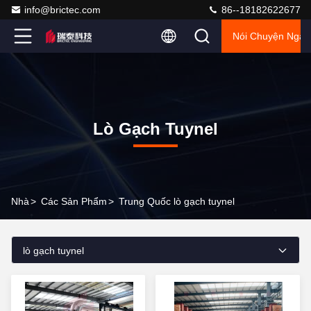
info@brictec.com
86--18182622677
Nói Chuyện Ngay
Lò Gạch Tuynel
Nhà
>
Các Sản Phẩm
>
Trung Quốc lò gạch tuynel
lò gạch tuynel