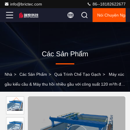
info@brictec.com
86--18182622677
Nói Chuyện Ngay
Các Sản Phẩm
Nhà
>
Các Sản Phẩm
>
Quá Trình Chế Tạo Gạch
>
Máy xúc
gầu kiểu cầu & Máy thu hồi nhiều gầu với công suất 120 m³/h để
vận hành liên tục và ít bảo trì