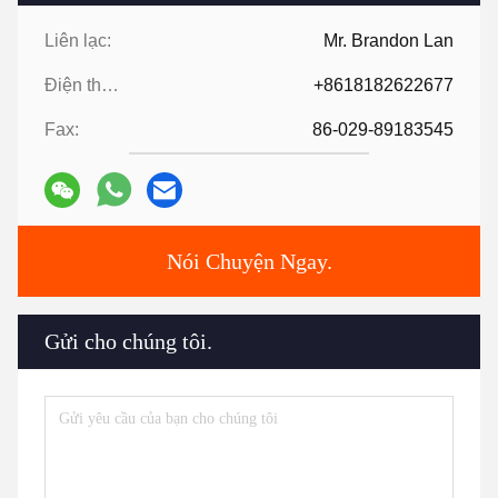
Liên lạc:
Mr. Brandon Lan
Điện thoại:
+8618182622677
Fax:
86-029-89183545
Nói Chuyện Ngay.
Gửi cho chúng tôi.