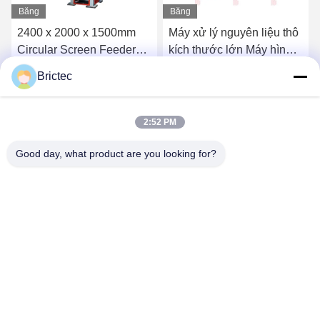
Băng
Băng
hình
hình
2400 x 2000 x 1500mm
Máy xử lý nguyên liệu thô
Circular Screen Feeder
kích thước lớn Máy hình
với 10-35m3 / m Capacity
nón màn hình BRICTEC
Brictec
for Automatic Clay Brick
Máy gạch đất sét
Nói Chuyện Ngay.
Nói Chuyện Ngay.
Making Machine
2:52 PM
Good day, what product are you looking for?
Xi'an Brictec Engineering Co., Ltd.
info@brictec.com
86--18182622677
Trung Quốc