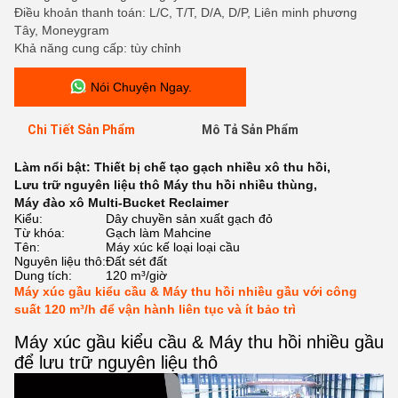
Điều khoản thanh toán: L/C, T/T, D/A, D/P, Liên minh phương
Tây, Moneygram
Khả năng cung cấp: tùy chỉnh
Nói Chuyện Ngay.
Chi Tiết Sản Phẩm
Mô Tả Sản Phẩm
Làm nổi bật:
Thiết bị chế tạo gạch nhiều xô thu hồi
,
Lưu trữ nguyên liệu thô Máy thu hồi nhiều thùng
,
Máy đào xô Multi-Bucket Reclaimer
Kiểu:
Dây chuyền sản xuất gạch đỏ
Từ khóa:
Gạch làm Mahcine
Tên:
Máy xúc kế loại loại cầu
Nguyên liệu thô:
Đất sét đất
Dung tích:
120 m³/giờ
Máy xúc gầu kiểu cầu & Máy thu hồi nhiều gầu với công
suất 120 m³/h để vận hành liên tục và ít bảo trì
Máy xúc gầu kiểu cầu & Máy thu hồi nhiều gầu
để lưu trữ nguyên liệu thô