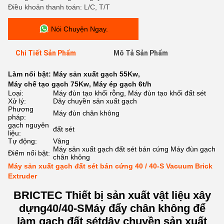
Điều khoản thanh toán: L/C, T/T
Nói Chuyện Ngay.
Chi Tiết Sản Phẩm
Mô Tả Sản Phẩm
Làm nổi bật:
Máy sản xuất gạch 55Kw
,
Máy chế tạo gạch 75Kw
,
Máy ép gạch 6t/h
Loại:
Máy đùn tạo khối rỗng, Máy đùn tạo khối đất sét
Xử lý:
Dây chuyền sản xuất gạch
Phương
Máy đùn chân không
pháp:
gạch nguyên
đất sét
liệu:
Tự động:
Vâng
Máy sản xuất gạch đất sét bán cứng Máy đùn gạch
Điểm nổi bật:
chân không
Máy sản xuất gạch đất sét bán cứng 40 / 40-S Vacuum Brick
Extruder
BRICTEC Thiết bị sản xuất vật liệu xây
dựng
40/40-S
Máy đẩy chân không để
làm gạch đất sét
dây chuyền sản xuất