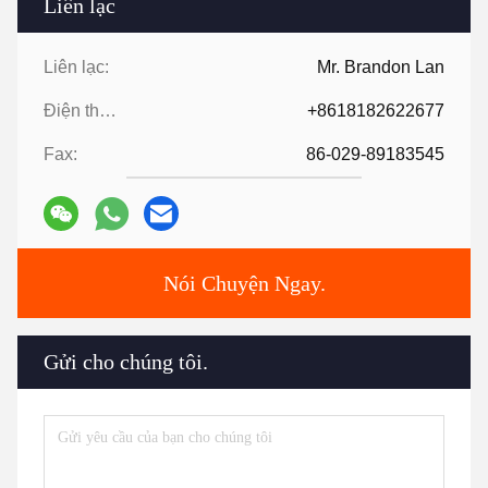
Liên lạc
Liên lạc:
Mr. Brandon Lan
Điện thoại:
+8618182622677
Fax:
86-029-89183545
Nói Chuyện Ngay.
Gửi cho chúng tôi.