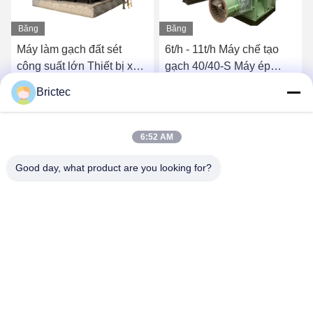
Băng
Băng
hình
hình
Máy làm gạch đất sét
6t/h - 11t/h Máy chế tạo
công suất lớn Thiết bị xây
gạch 40/40-S Máy ép
dựng gạch Máy đùn chân
gạch tạo hình bằng chân
Brictec
không
không
Nói Chuyện Ngay.
Nói Chuyện Ngay.
6:52 AM
Good day, what product are you looking for?
Xi'an Brictec Engineering Co., Ltd.
info@brictec.com
86--18182622677
Trung Quốc