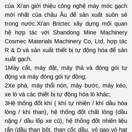
của Xi'an giới thiệu công nghệ máy móc gạch
mới nhất của châu Âu để sản xuất suôn sẻ
trong nước.Xi'an Brictec xây dựng mối quan
hệ hợp tác với Shandong Mine Machinery
Cosmec Materials Machinery Co, Ltd, hợp tác
R & D và sản xuất thiết bị tự động hóa để sản
xuất gạch.
1Máy cắt, máy đặt, máy thả và đóng gói tự
động và máy đóng gói tự động;
2Xe phà, máy thổi nón, máy bước, máy kéo,
xe lò và các thiết bị tự động hóa lò khác;
3Hệ thống đốt khí ( khí tự nhiên / khí dầu hóa
lỏng / khí than), hệ thống đốt chất lỏng (dầu
nặng / dầu lốp xe cũ), hệ thống đốt nhiên liệu
rắn (dầu than bột, than cốc dầu, vỏ gạo,vỏ hạt